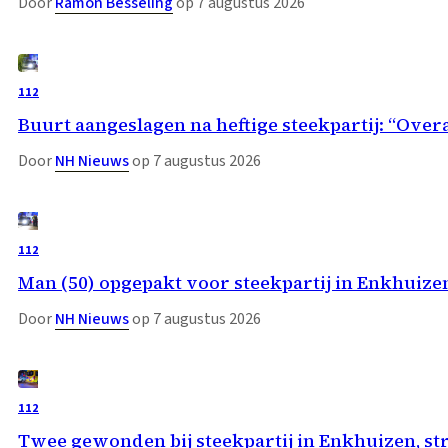
Door
Ramon Besseling
op 7 augustus 2026
112
Buurt aangeslagen na heftige steekpartij: “Overa
Door
NH Nieuws
op 7 augustus 2026
112
Man (50) opgepakt voor steekpartij in Enkhuize
Door
NH Nieuws
op 7 augustus 2026
112
Twee gewonden bij steekpartij in Enkhuizen, st