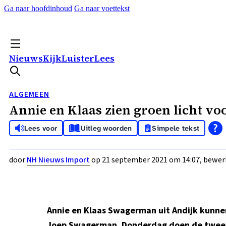
Ga naar hoofdinhoud
Ga naar voettekst
Nieuws
Kijk
Luister
Lees
ALGEMEEN
Annie en Klaas zien groen licht v
Lees voor
Uitleg woorden
Simpele tekst
door
NH Nieuws Import
op 21 september 2021 om 14:07, bewer
Annie en Klaas Swagerman uit Andijk kunnen
Joep Swagerman. Donderdag doen de twee be