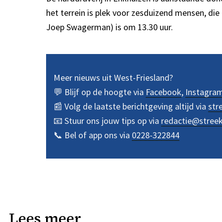
het terrein is plek voor zesduizend mensen, die
Joep Swagerman) is om 13.30 uur.
Meer nieuws uit West-Friesland?
💬 Blijf op de hoogte via
Facebook
,
Instagra
📰 Volg de laatste berichtgeving altijd via
str
📧 Stuur ons jouw tips op via
redactie@stree
📞 Bel of app ons via
0228-322844
Lees meer