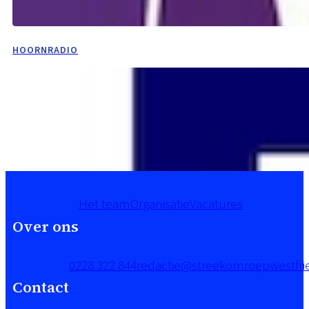
HOORNRADIO
Het team
Organisatie
Vacatures
Over ons
0228 322 844
redactie@streekomroepwestfrie
Contact