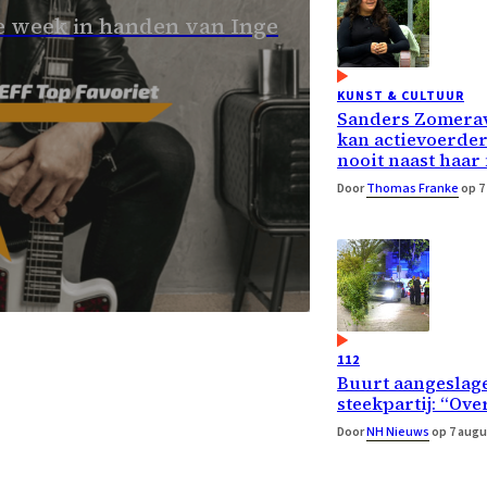
 week in handen van Inge
KUNST & CULTUUR
Sanders Zomera
kan actievoerde
nooit naast haar
Door
Thomas Franke
op 7
112
Buurt aangeslage
steekpartij: “Ove
Door
NH Nieuws
op 7 augu