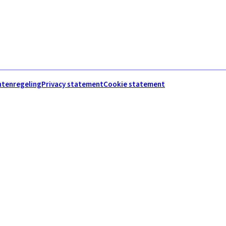
htenregeling
Privacy statement
Cookie statement