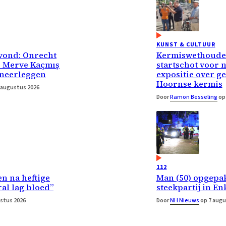
KUNST & CULTUUR
vond: Onrecht
Kermiswethouder
r Merve Kaçmış
startschot voor 
 neerleggen
expositie over g
Hoornse kermis
 augustus 2026
Door
Ramon Besseling
op 
112
n na heftige
Man (50) opgepa
ral lag bloed”
steekpartij in E
stus 2026
Door
NH Nieuws
op 7 augu