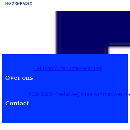
HOORNRADIO
Het team
Organisatie
Vacatures
Over ons
0228 322 844
redactie@streekomroepwestfrie
Contact