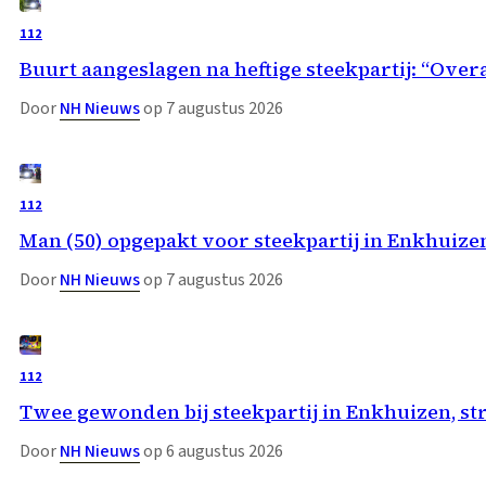
112
Buurt aangeslagen na heftige steekpartij: “Overa
Door
NH Nieuws
op 7 augustus 2026
112
Man (50) opgepakt voor steekpartij in Enkhuize
Door
NH Nieuws
op 7 augustus 2026
112
Twee gewonden bij steekpartij in Enkhuizen, st
Door
NH Nieuws
op 6 augustus 2026