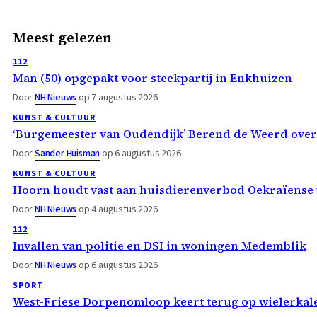
Meest gelezen
112
Man (50) opgepakt voor steekpartij in Enkhuizen
Door
NH Nieuws
op 7 augustus 2026
KUNST & CULTUUR
‘Burgemeester van Oudendijk’ Berend de Weerd ove
Door
Sander Huisman
op 6 augustus 2026
KUNST & CULTUUR
Hoorn houdt vast aan huisdierenverbod Oekraïense 
Door
NH Nieuws
op 4 augustus 2026
112
Invallen van politie en DSI in woningen Medemblik
Door
NH Nieuws
op 6 augustus 2026
SPORT
West-Friese Dorpenomloop keert terug op wielerka