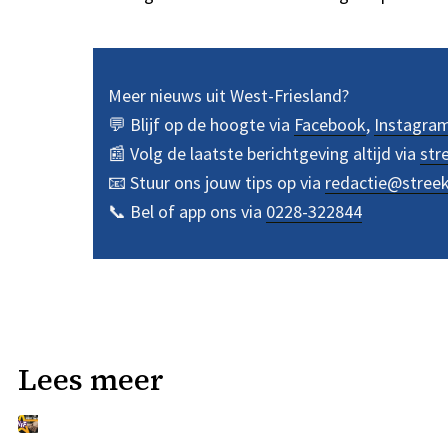
Meer nieuws uit West-Friesland?
💬 Blijf op de hoogte via
Facebook
,
Instagra
📰 Volg de laatste berichtgeving altijd via
str
📧 Stuur ons jouw tips op via
redactie@stree
📞 Bel of app ons via
0228-322844
Lees meer