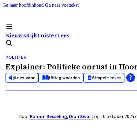
Ga naar hoofdinhoud
Ga naar voettekst
Nieuws
Kijk
Luister
Lees
POLITIEK
Explainer: Politieke onrust in Hoo
Lees voor
Uitleg woorden
Simpele tekst
door
Ramon Besseling
,
Dion Swart
op 16 oktober 2025 o