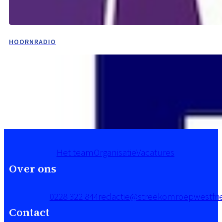
HOORNRADIO
Het team
Organisatie
Vacatures
Over ons
0228 322 844
redactie@streekomroepwestfrie
Contact