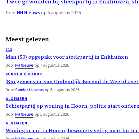
Twee gewonden bij steekpartij in Enkhuizen, st
Door
NH Nieuws
op 6 augustus 2026
Meest gelezen
112
Man (50) opgepakt voor steekpartij in Enkhuizen
Door
NH Nieuws
op 7 augustus 2026
KUNST & CULTUUR
‘Burgemeester van Oudendijk’ Berend de Weerd ove
Door
Sander Huisman
op 6 augustus 2026
ALGEMEEN
Schietpartij op woning in Hoorn, politie start onder
Door
NH Nieuws
op 1 augustus 2026
ALGEMEEN
Woningbrand in Hoorn, bewoners veilig naar buiten
Door
NH Nieuws
op 1 augustus 2026