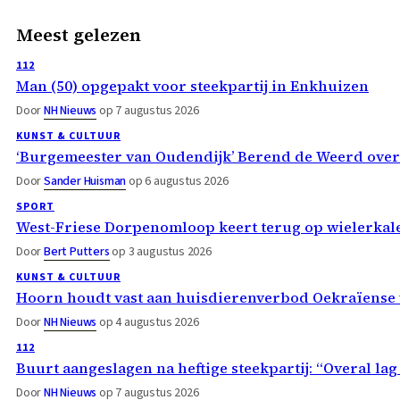
Meest gelezen
112
Man (50) opgepakt voor steekpartij in Enkhuizen
Door
NH Nieuws
op 7 augustus 2026
KUNST & CULTUUR
‘Burgemeester van Oudendijk’ Berend de Weerd ove
Door
Sander Huisman
op 6 augustus 2026
SPORT
West-Friese Dorpenomloop keert terug op wielerka
Door
Bert Putters
op 3 augustus 2026
KUNST & CULTUUR
Hoorn houdt vast aan huisdierenverbod Oekraïense 
Door
NH Nieuws
op 4 augustus 2026
112
Buurt aangeslagen na heftige steekpartij: “Overal lag
Door
NH Nieuws
op 7 augustus 2026