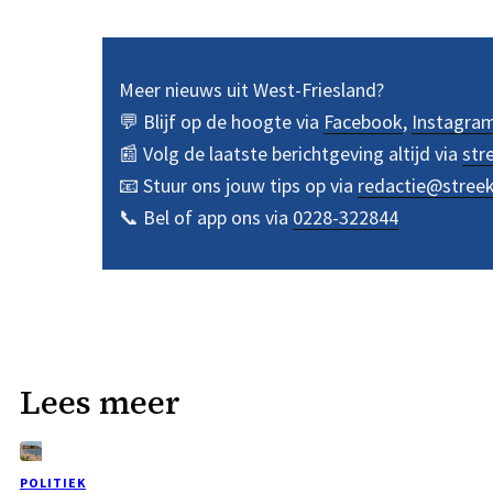
Meer nieuws uit West-Friesland?
💬 Blijf op de hoogte via
Facebook
,
Instagra
📰 Volg de laatste berichtgeving altijd via
str
📧 Stuur ons jouw tips op via
redactie@stree
📞 Bel of app ons via
0228-322844
Lees meer
POLITIEK