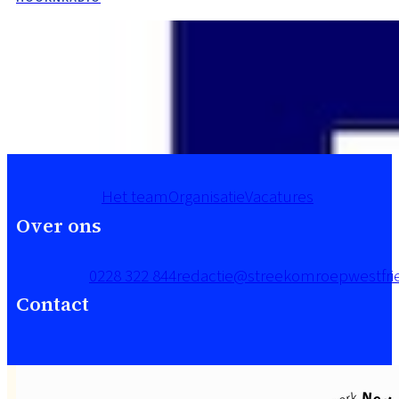
Het team
Organisatie
Vacatures
Over ons
0228 322 844
redactie@streekomroepwestfrie
Contact