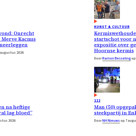
KUNST & CULTUUR
vond: Onrecht
Kermiswethouder
r Merve Kaçmış
startschot voor 
 neerleggen
expositie over g
Hoornse kermis
 augustus 2026
Door
Ramon Besseling
op 
112
n na heftige
Man (50) opgepa
ral lag bloed”
steekpartij in E
stus 2026
Door
NH Nieuws
op 7 augu