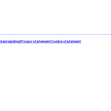
htenregeling
Privacy statement
Cookie statement