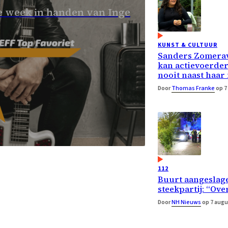
 week in handen van Inge
KUNST & CULTUUR
Sanders Zomera
kan actievoerde
nooit naast haar
Door
Thomas Franke
op 7
112
Buurt aangeslage
steekpartij: “Ove
Door
NH Nieuws
op 7 augu