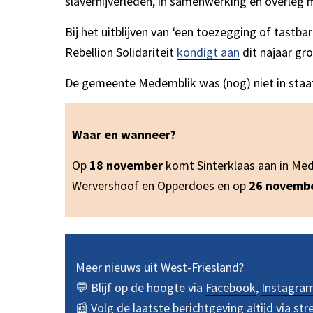
slavernijverleden, in samenwerking en overle
Bij het uitblijven van ‘een toezegging of tast
Rebellion Solidariteit
kondigt aan
dit najaar gr
De gemeente Medemblik was (nog) niet in staa
Waar en wanneer?
Op
18 november
komt Sinterklaas aan in Me
Wervershoof en Opperdoes en op
26 novemb
Meer nieuws uit West-Friesland?
💬 Blijf op de hoogte via
Facebook
,
Instagra
📰 Volg de laatste berichtgeving altijd via
str