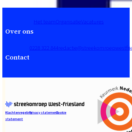
Het team
Organisatie
Vacatures
Over ons
0228 322 844
redactie@streekomroepwestfrie
Contact
Klachtenregeling
Privacy statement
Cookie
statement