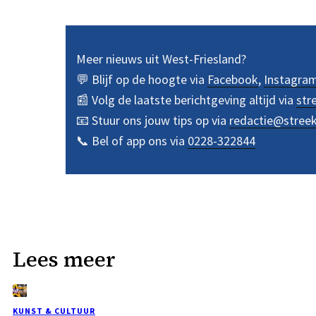
Meer nieuws uit West-Friesland?
💬 Blijf op de hoogte via
Facebook
,
Instagra
📰 Volg de laatste berichtgeving altijd via
str
📧 Stuur ons jouw tips op via
redactie@stree
📞 Bel of app ons via
0228-322844
Lees meer
KUNST & CULTUUR