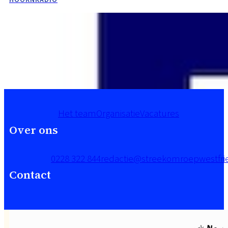
HOORNRADIO
Het team
Organisatie
Vacatures
Over ons
0228 322 844
redactie@streekomroepwestfrie
Contact