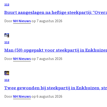
112
Buurt aangeslagen na heftige steekpartij: “Overa
Door
NH Nieuws
op 7 augustus 2026
112
Man (50) opgepakt voor steekpartij in Enkhuize
Door
NH Nieuws
op 7 augustus 2026
112
Twee gewonden bij steekpartij in Enkhuizen, st
Door
NH Nieuws
op 6 augustus 2026