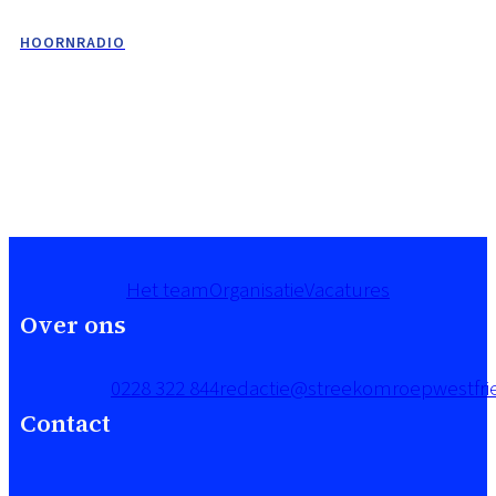
HOORNRADIO
Het team
Organisatie
Vacatures
Over ons
0228 322 844
redactie@streekomroepwestfrie
Contact