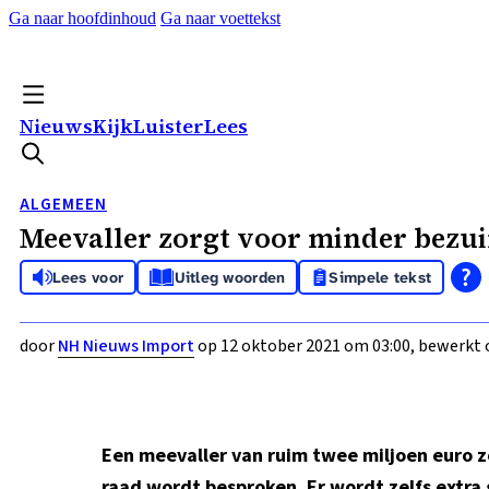
Ga naar hoofdinhoud
Ga naar voettekst
Nieuws
Kijk
Luister
Lees
ALGEMEEN
Meevaller zorgt voor minder bezui
Lees voor
Uitleg woorden
Simpele tekst
door
NH Nieuws Import
op 12 oktober 2021 om 03:00, bewerkt 
Een meevaller van ruim twee miljoen euro z
raad wordt besproken. Er wordt zelfs extr