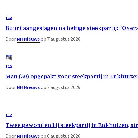
112
Buurt aangeslagen na heftige steekpartij: “Overa
Door
NH Nieuws
op 7 augustus 2026
112
Man (50) opgepakt voor steekpartij in Enkhuize
Door
NH Nieuws
op 7 augustus 2026
112
Twee gewonden bij steekpartij in Enkhuizen, st
Door
NH Nieuws
op 6 augustus 2026