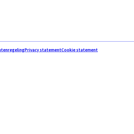
htenregeling
Privacy statement
Cookie statement