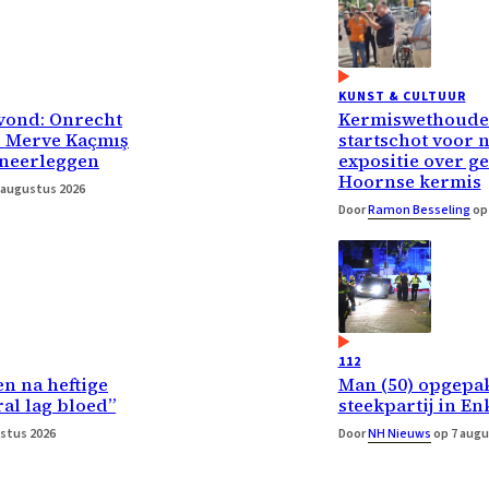
KUNST & CULTUUR
vond: Onrecht
Kermiswethouder
r Merve Kaçmış
startschot voor 
 neerleggen
expositie over g
Hoornse kermis
 augustus 2026
Door
Ramon Besseling
op 
112
n na heftige
Man (50) opgepa
ral lag bloed”
steekpartij in E
stus 2026
Door
NH Nieuws
op 7 augu