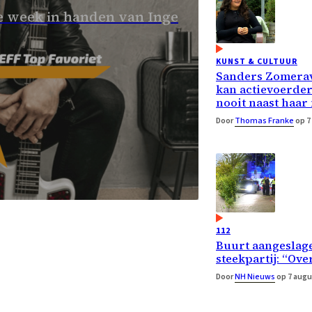
 week in handen van Inge
KUNST & CULTUUR
Sanders Zomera
kan actievoerde
nooit naast haar
Door
Thomas Franke
op 7
112
Buurt aangeslage
steekpartij: “Ove
Door
NH Nieuws
op 7 augu