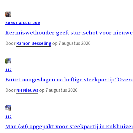
KUNST & CULTUUR
Kermiswethouder geeft startschot voor nieuwe
Door
Ramon Besseling
op 7 augustus 2026
112
Buurt aangeslagen na heftige steekpartij: “Overa
Door
NH Nieuws
op 7 augustus 2026
112
Man (50) opgepakt voor steekpartij in Enkhuize