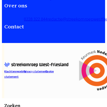
Over ons
0228 322 844
redactie@streekomroepwestfrie
Contact
Klachtenregeling
Privacy statement
Cookie
statement
Zoeken