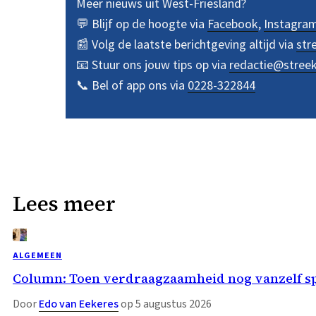
Meer nieuws uit West-Friesland?
💬 Blijf op de hoogte via
Facebook
,
Instagra
📰 Volg de laatste berichtgeving altijd via
str
📧 Stuur ons jouw tips op via
redactie@stree
📞 Bel of app ons via
0228-322844
Lees meer
ALGEMEEN
Column: Toen verdraagzaamheid nog vanzelf s
Door
Edo van Eekeres
op 5 augustus 2026