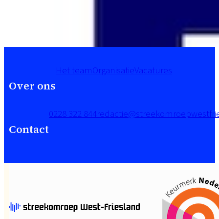
Het team
Organisatie
Vacatures
Over ons
0228 322 844
redactie@streekomroepwestfrie
Contact