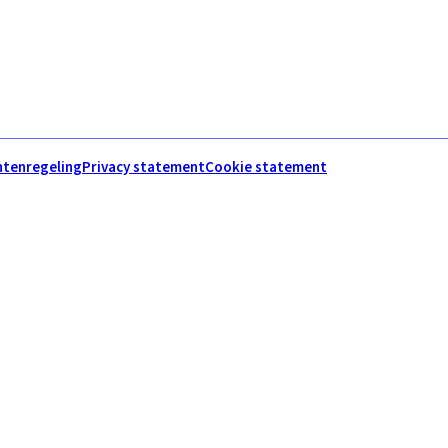
htenregeling
Privacy statement
Cookie statement