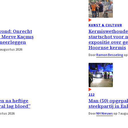
KUNST & CULTUUR
vond: Onrecht
Kermiswethouder
r Merve Kaçmış
startschot voor 
 neerleggen
expositie over g
Hoornse kermis
 augustus 2026
Door
Ramon Besseling
op 
112
n na heftige
Man (50) opgepa
ral lag bloed”
steekpartij in E
stus 2026
Door
NH Nieuws
op 7 augu