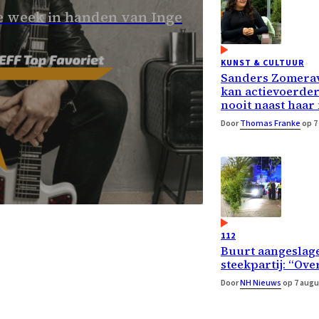
 week in handen van Inge
KUNST & CULTUUR
Sanders Zomera
kan actievoerde
nooit naast haar
Door
Thomas Franke
op 7
112
Buurt aangeslage
steekpartij: “Ove
Door
NH Nieuws
op 7 augu