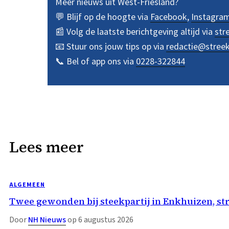
Meer nieuws uit West-Friesland?
💬 Blijf op de hoogte via
Facebook
,
Instagra
📰 Volg de laatste berichtgeving altijd via
str
📧 Stuur ons jouw tips op via
redactie@stree
📞 Bel of app ons via
0228-322844
Lees meer
ALGEMEEN
Twee gewonden bij steekpartij in Enkhuizen, st
Door
NH Nieuws
op 6 augustus 2026