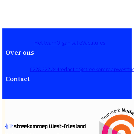
Het team
Organisatie
Vacatures
Over ons
0228 322 844
redactie@streekomroepwestfrie
Contact