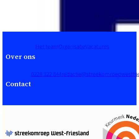
Het team
Organisatie
Vacatures
Over ons
0228 322 844
redactie@streekomroepwestfrie
Contact