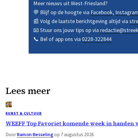
Meer nieuws uit West-Friesland?
💬 Blijf op de hoogte via
Facebook
,
Instagra
📰 Volg de laatste berichtgeving altijd via
str
📧 Stuur ons jouw tips op via
redactie@stree
📞 Bel of app ons via
0228-322844
Lees meer
KUNST & CULTUUR
WEEFF Top Favoriet komende week in handen 
Door
Ramon Besseling
op 7 augustus 2026