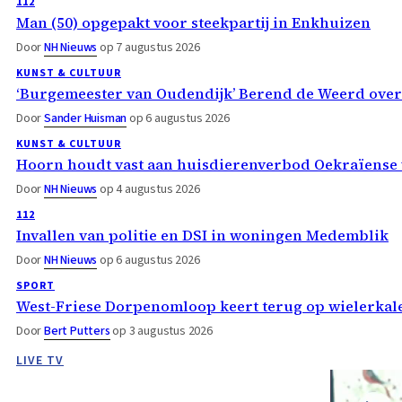
112
Man (50) opgepakt voor steekpartij in Enkhuizen
Door
NH Nieuws
op 7 augustus 2026
KUNST & CULTUUR
‘Burgemeester van Oudendijk’ Berend de Weerd ove
Door
Sander Huisman
op 6 augustus 2026
KUNST & CULTUUR
Hoorn houdt vast aan huisdierenverbod Oekraïense 
Door
NH Nieuws
op 4 augustus 2026
112
Invallen van politie en DSI in woningen Medemblik
Door
NH Nieuws
op 6 augustus 2026
SPORT
West-Friese Dorpenomloop keert terug op wielerka
Door
Bert Putters
op 3 augustus 2026
LIVE TV