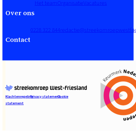
Het team
Organisatie
Vacatures
Over ons
0228 322 844
redactie@streekomroepwestfrie
Contact
Klachtenregeling
Privacy statement
Cookie
statement