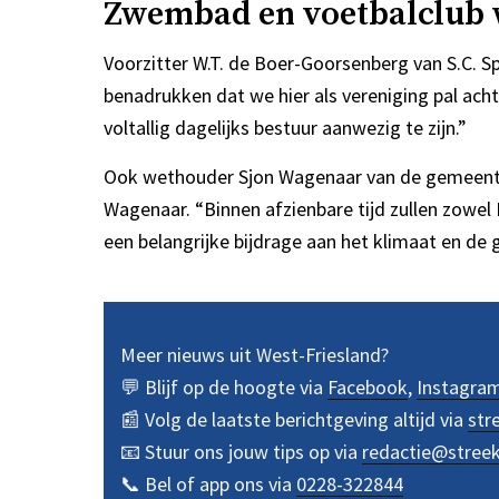
Zwembad en voetbalclub 
Voorzitter W.T. de Boer-Goorsenberg van S.C. Spi
benadrukken dat we hier als vereniging pal ac
voltallig dagelijks bestuur aanwezig te zijn.”
Ook wethouder Sjon Wagenaar van de gemeente Dre
Wagenaar. “Binnen afzienbare tijd zullen zowe
een belangrijke bijdrage aan het klimaat en d
Meer nieuws uit West-Friesland?
💬 Blijf op de hoogte via
Facebook
,
Instagra
📰 Volg de laatste berichtgeving altijd via
str
📧 Stuur ons jouw tips op via
redactie@stree
📞 Bel of app ons via
0228-322844