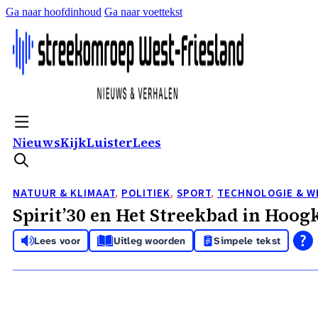
Ga naar hoofdinhoud
Ga naar voettekst
Nieuws
Kijk
Luister
Lees
NATUUR & KLIMAAT
,
POLITIEK
,
SPORT
,
TECHNOLOGIE & 
Spirit’30 en Het Streekbad in Hoo
Lees voor
Uitleg woorden
Simpele tekst