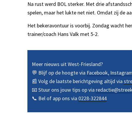
Na rust werd BOL sterker. Met drie afstandssch
spelen, maar het lukte net niet. Omdat zij de a
Het bekeravontuur is voorbij. Zondag wacht hen
trainer/coach Hans Valk met 5-2.
Meer nieuws uit West-Friesland?
💬 Blijf op de hoogte via
Facebook
,
Instagra
📰 Volg de laatste berichtgeving altijd via
str
📧 Stuur ons jouw tips op via
redactie@stree
📞 Bel of app ons via
0228-322844