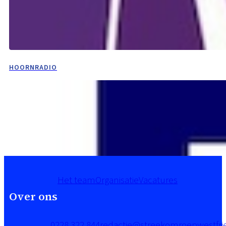
HOORNRADIO
Het team
Organisatie
Vacatures
Over ons
0228 322 844
redactie@streekomroepwestfrie