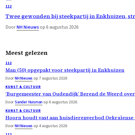
112
Twee gewonden bij steekpartij in Enkhuizen, st
Door
NH Nieuws
op 6 augustus 2026
Meest gelezen
112
Man (50) opgepakt voor steekpartij in Enkhuizen
Door
NH Nieuws
op 7 augustus 2026
KUNST & CULTUUR
‘Burgemeester van Oudendijk’ Berend de Weerd ove
Door
Sander Huisman
op 6 augustus 2026
KUNST & CULTUUR
Hoorn houdt vast aan huisdierenverbod Oekraïense 
Door
NH Nieuws
op 4 augustus 2026
112