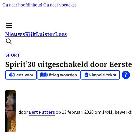
Ga naar hoofdinhoud
Ga naar voettekst
Nieuws
Kijk
Luister
Lees
SPORT
Spirit’30 uitgeschakeld door Eerst
Lees voor
Uitleg woorden
Simpele tekst
door
Bert Putters
op 13 februari 2026 om 14:41, bewerkt 