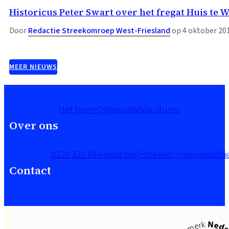
Historicus Peter Swart over het fregat Huis te
Door
Redactie Streekomroep West-Friesland
op 4 oktober 20
MEER NIEUWS
Het team
Organisatie
Vacatures
Over ons
0228 322 844
redactie@streekomroepwestfrie
Contact