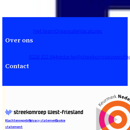
Het team
Organisatie
Vacatures
Over ons
0228 322 844
redactie@streekomroepwestfrie
Contact
Klachtenregeling
Privacy statement
Cookie
statement