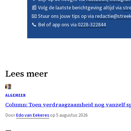
📰 Volg de laatste berichtgeving altijd via
str
📧 Stuur ons jouw tips op via
redactie@stree
📞 Bel of app ons via
0228-322844
Lees meer
ALGEMEEN
Column: Toen verdraagzaamheid nog vanzelf s
Door
Edo van Eekeres
op 5 augustus 2026