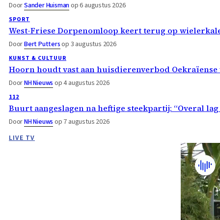
Door
Sander Huisman
op 6 augustus 2026
SPORT
West-Friese Dorpenomloop keert terug op wielerka
Door
Bert Putters
op 3 augustus 2026
KUNST & CULTUUR
Hoorn houdt vast aan huisdierenverbod Oekraïense 
Door
NH Nieuws
op 4 augustus 2026
112
Buurt aangeslagen na heftige steekpartij: “Overal lag
Door
NH Nieuws
op 7 augustus 2026
LIVE TV