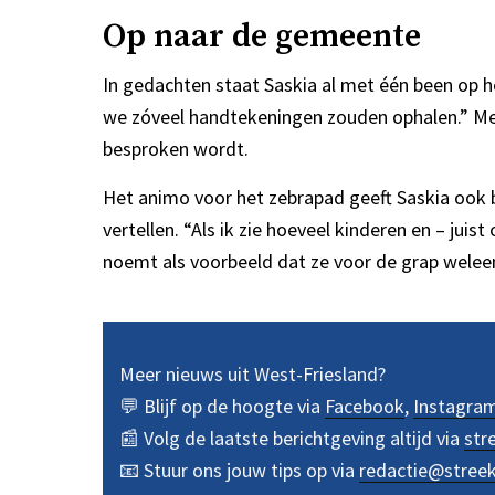
Op naar de gemeente
In gedachten staat Saskia al met één been op h
we zóveel handtekeningen zouden ophalen.” Met
besproken wordt.
Het animo voor het zebrapad geeft Saskia ook be
vertellen. “Als ik zie hoeveel kinderen en – jui
noemt als voorbeeld dat ze voor de grap weleens 
Meer nieuws uit West-Friesland?
💬 Blijf op de hoogte via
Facebook
,
Instagra
📰 Volg de laatste berichtgeving altijd via
str
📧 Stuur ons jouw tips op via
redactie@stree