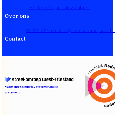
Het team
Organisatie
Vacatures
Over ons
0228 322 844
redactie@streekomroepwestfrie
Contact
Klachtenregeling
Privacy statement
Cookie
statement