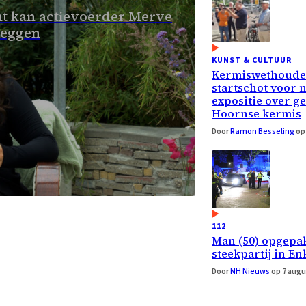
t kan actievoerder Merve
leggen
KUNST & CULTUUR
Kermiswethouder
startschot voor 
expositie over g
Hoornse kermis
Door
Ramon Besseling
op
112
Man (50) opgepa
steekpartij in E
Door
NH Nieuws
op 7 augu