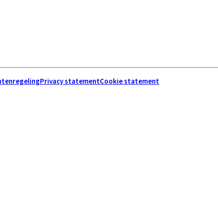
htenregeling
Privacy statement
Cookie statement