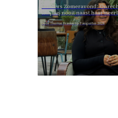
Sanders Zomeravond: Onrech
Kaçmış nooit naast haar neer
Door Thomas Franke op 7 augustus 2026