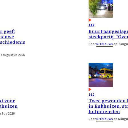
112
 geeft
Buurt aangeslage
nieuwe
steekpartij: “Ove
eschiedenis
Door
NH Nieuws
op 7 augu
 7 augustus 2026
112
kt voor
Twee gewonden bi
nkhuizen
in Enkhuizen, str
hulpdiensten
stus 2026
Door
NH Nieuws
op 6 augu