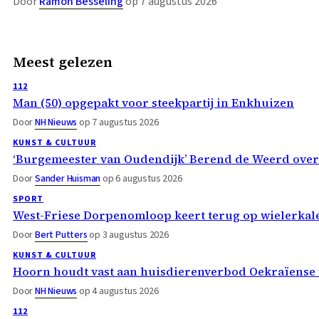
Door
Ramon Besseling
op 7 augustus 2026
Meest gelezen
112
Man (50) opgepakt voor steekpartij in Enkhuizen
Door
NH Nieuws
op 7 augustus 2026
KUNST & CULTUUR
‘Burgemeester van Oudendijk’ Berend de Weerd ove
Door
Sander Huisman
op 6 augustus 2026
SPORT
West-Friese Dorpenomloop keert terug op wielerka
Door
Bert Putters
op 3 augustus 2026
KUNST & CULTUUR
Hoorn houdt vast aan huisdierenverbod Oekraïense 
Door
NH Nieuws
op 4 augustus 2026
112