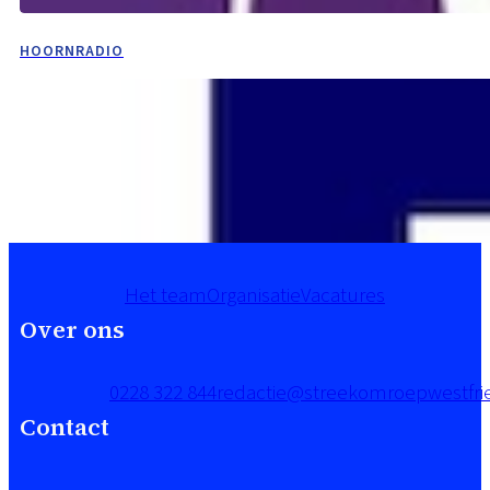
HOORNRADIO
Het team
Organisatie
Vacatures
Over ons
0228 322 844
redactie@streekomroepwestfrie
Contact