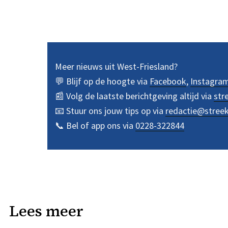
Meer nieuws uit West-Friesland?
💬 Blijf op de hoogte via
Facebook
,
Instagra
📰 Volg de laatste berichtgeving altijd via
str
📧 Stuur ons jouw tips op via
redactie@stree
📞 Bel of app ons via
0228-322844
Lees meer