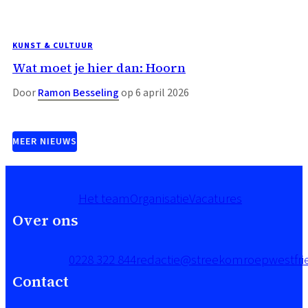
KUNST & CULTUUR
Wat moet je hier dan: Hoorn
Door
Ramon Besseling
op 6 april 2026
MEER NIEUWS
Het team
Organisatie
Vacatures
Over ons
0228 322 844
redactie@streekomroepwestfrie
Contact