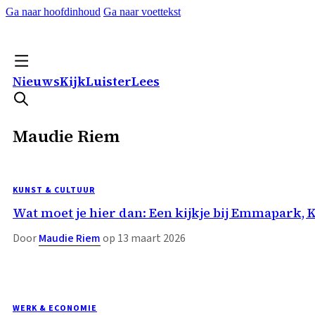
Ga naar hoofdinhoud
Ga naar voettekst
Nieuws
Kijk
Luister
Lees
Maudie Riem
KUNST & CULTUUR
Wat moet je hier dan: Een kijkje bij Emmapark
Door
Maudie Riem
op 13 maart 2026
WERK & ECONOMIE