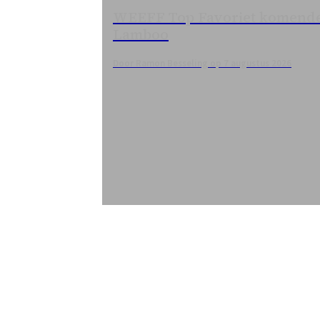
WEEFF Top Favoriet komende
Lamboo
Door Ramon Besseling op 7 augustus 2026