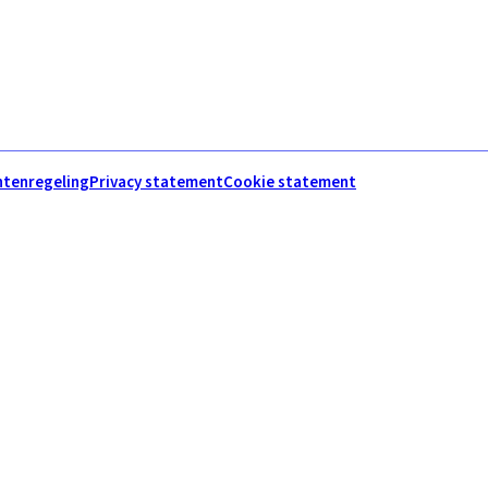
htenregeling
Privacy statement
Cookie statement