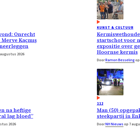
KUNST & CULTUUR
vond: Onrecht
Kermiswethouder
r Merve Kaçmış
startschot voor 
 neerleggen
expositie over g
Hoornse kermis
 augustus 2026
Door
Ramon Besseling
op 
112
n na heftige
Man (50) opgepa
ral lag bloed”
steekpartij in E
stus 2026
Door
NH Nieuws
op 7 augu