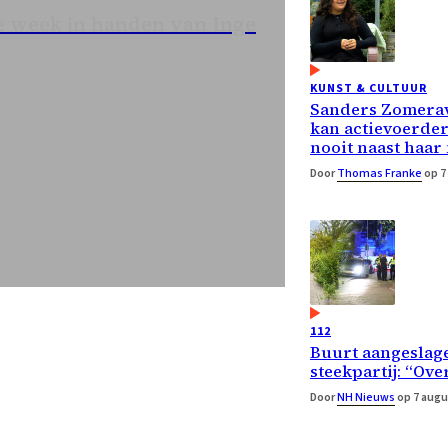
 week in handen van Inge
KUNST & CULTUUR
Sanders Zomera
kan actievoerde
nooit naast haar
Door
Thomas Franke
op 7
112
Buurt aangeslage
steekpartij: “Ove
Door
NH Nieuws
op 7 augu