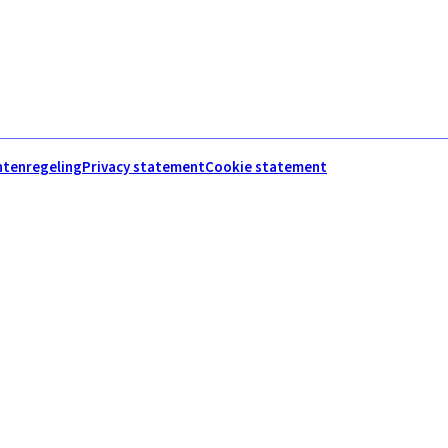
htenregeling
Privacy statement
Cookie statement