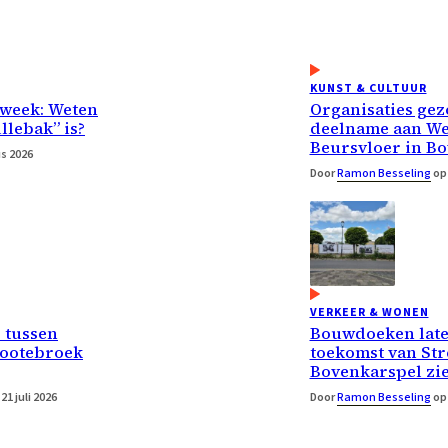
KUNST & CULTUUR
 week: Weten
Organisaties gez
ullebak” is?
deelname aan We
Beursvloer in B
s 2026
Door
Ramon Besseling
op 
VERKEER & WONEN
 tussen
Bouwdoeken late
rootebroek
toekomst van Str
Bovenkarspel zi
21 juli 2026
Door
Ramon Besseling
op 