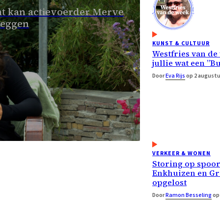
t kan actievoerder Merve
leggen
KUNST & CULTUUR
Westfries van de
jullie wat een ”B
Door
Eva Rijs
op 2 augustu
VERKEER & WONEN
Storing op spoor
Enkhuizen en G
opgelost
Door
Ramon Besseling
op 