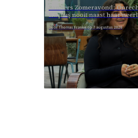
Sanders Zomeravond: Onrech
Kaçmış nooit naast haar neer
Door Thomas Franke op 7 augustus 2026