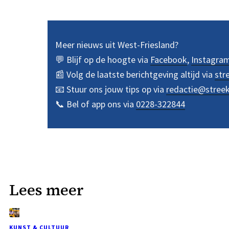
Meer nieuws uit West-Friesland?
💬 Blijf op de hoogte via
Facebook
,
Instagra
📰 Volg de laatste berichtgeving altijd via
str
📧 Stuur ons jouw tips op via
redactie@stree
📞 Bel of app ons via
0228-322844
Lees meer
KUNST & CULTUUR