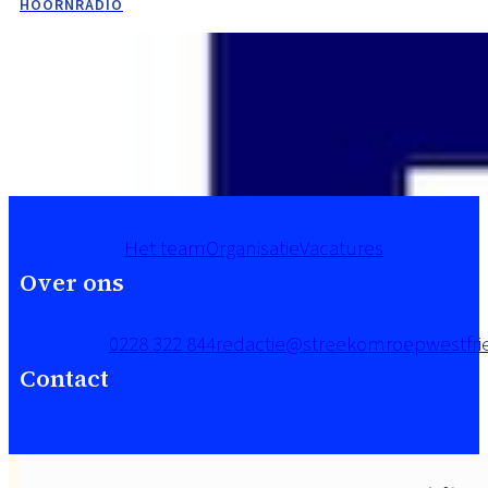
HOORNRADIO
Het team
Organisatie
Vacatures
Over ons
0228 322 844
redactie@streekomroepwestfrie
Contact