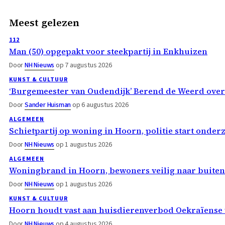
Meest gelezen
112
Man (50) opgepakt voor steekpartij in Enkhuizen
Door
NH Nieuws
op 7 augustus 2026
KUNST & CULTUUR
‘Burgemeester van Oudendijk’ Berend de Weerd ove
Door
Sander Huisman
op 6 augustus 2026
ALGEMEEN
Schietpartij op woning in Hoorn, politie start onder
Door
NH Nieuws
op 1 augustus 2026
ALGEMEEN
Woningbrand in Hoorn, bewoners veilig naar buiten
Door
NH Nieuws
op 1 augustus 2026
KUNST & CULTUUR
Hoorn houdt vast aan huisdierenverbod Oekraïense 
Door
NH Nieuws
op 4 augustus 2026