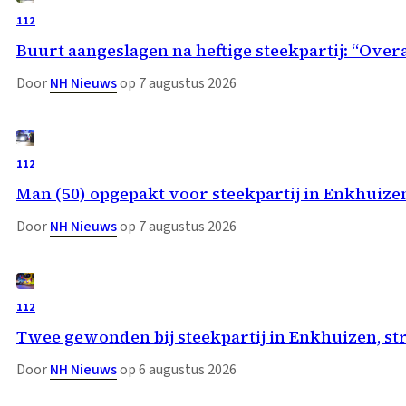
112
Buurt aangeslagen na heftige steekpartij: “Overa
Door
NH Nieuws
op 7 augustus 2026
112
Man (50) opgepakt voor steekpartij in Enkhuize
Door
NH Nieuws
op 7 augustus 2026
112
Twee gewonden bij steekpartij in Enkhuizen, st
Door
NH Nieuws
op 6 augustus 2026