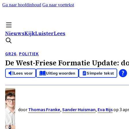
Ga naar hoofdinhoud
Ga naar voettekst
Nieuws
Kijk
Luister
Lees
GR26
,
POLITIEK
De West-Friese Formatie Update: d
Lees voor
Uitleg woorden
Simpele tekst
door
Thomas Franke
,
Sander Huisman
,
Eva Rijs
op 3 apr