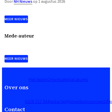
Door
NH Nieuws
op 1 augustus 2026
MEER NIEUWS
Mede-auteur
MEER NIEUWS
Het team
Organisatie
Vacatures
Over ons
0228 322 844
redactie@streekomroepwestfrie
Contact