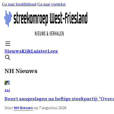
Ga naar hoofdinhoud
Ga naar voettekst
Nieuws
Kijk
Luister
Lees
NH Nieuws
112
Buurt aangeslagen na heftige steekpartij: “Overa
Door
NH Nieuws
op 7 augustus 2026