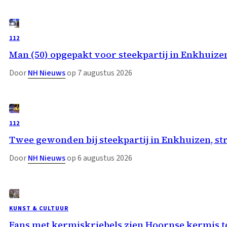
112
Man (50) opgepakt voor steekpartij in Enkhuize
Door
NH Nieuws
op 7 augustus 2026
112
Twee gewonden bij steekpartij in Enkhuizen, st
Door
NH Nieuws
op 6 augustus 2026
KUNST & CULTUUR
Fans met kermiskriebels zien Hoornse kermis 