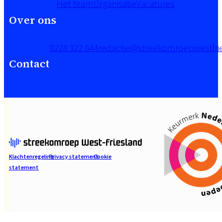
Het team
Organisatie
Vacatures
Over ons
0228 322 844
redactie@streekomroepwestfrie
Contact
Klachtenregeling
Privacy statement
Cookie
statement