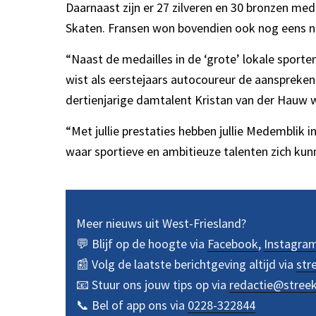
Daarnaast zijn er 27 zilveren en 30 bronzen me
Skaten. Fransen won bovendien ook nog eens n
“Naast de medailles in de ‘grote’ lokale sport
wist als eerstejaars autocoureur de aanspreke
dertienjarige damtalent Kristan van der Hauw
“Met jullie prestaties hebben jullie Medemblik 
waar sportieve en ambitieuze talenten zich kunn
Meer nieuws uit West-Friesland?
💬 Blijf op de hoogte via
Facebook
,
Instagra
📰 Volg de laatste berichtgeving altijd via
str
📧 Stuur ons jouw tips op via
redactie@stree
📞 Bel of app ons via
0228-322844