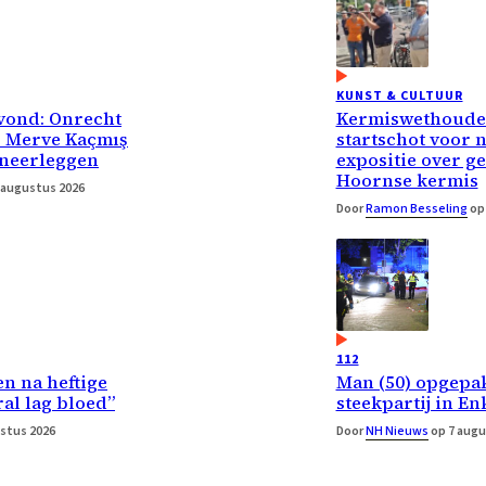
KUNST & CULTUUR
vond: Onrecht
Kermiswethouder
r Merve Kaçmış
startschot voor 
 neerleggen
expositie over g
Hoornse kermis
 augustus 2026
Door
Ramon Besseling
op 
112
n na heftige
Man (50) opgepa
ral lag bloed”
steekpartij in E
stus 2026
Door
NH Nieuws
op 7 augu