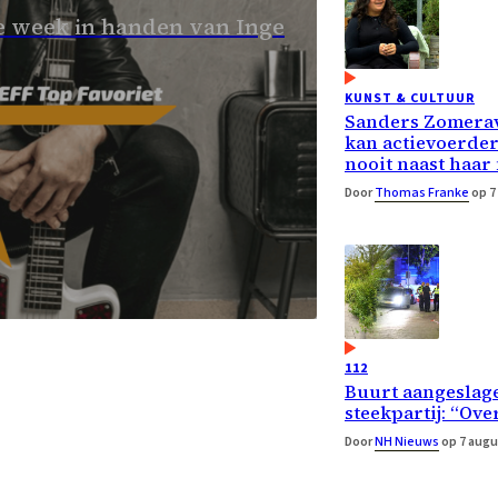
 week in handen van Inge
KUNST & CULTUUR
Sanders Zomera
kan actievoerde
nooit naast haar
Door
Thomas Franke
op 7
112
Buurt aangeslage
steekpartij: “Ove
Door
NH Nieuws
op 7 augu