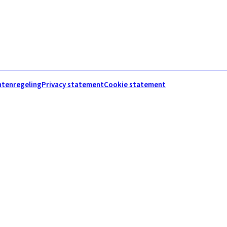
htenregeling
Privacy statement
Cookie statement