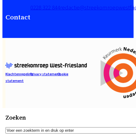
0228 322 844
redactie@streekomroepwestfrie
Contact
Klachtenregeling
Privacy statement
Cookie
statement
Zoeken
Zoeken