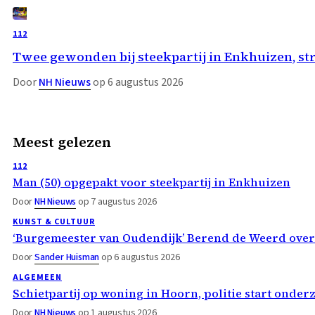
112
Twee gewonden bij steekpartij in Enkhuizen, st
Door
NH Nieuws
op 6 augustus 2026
Meest gelezen
112
Man (50) opgepakt voor steekpartij in Enkhuizen
Door
NH Nieuws
op 7 augustus 2026
KUNST & CULTUUR
‘Burgemeester van Oudendijk’ Berend de Weerd ove
Door
Sander Huisman
op 6 augustus 2026
ALGEMEEN
Schietpartij op woning in Hoorn, politie start onder
Door
NH Nieuws
op 1 augustus 2026