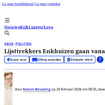
Ga naar hoofdinhoud
Ga naar voettekst
Nieuws
Kijk
Luister
Lees
GR26
,
POLITIEK
Lijsttrekkers Enkhuizen gaan van
Lees voor
Uitleg woorden
Simpele tekst
door
Ramon Besseling
op 18 februari 2026 om 08:35, bew