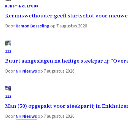
KUNST & CULTUUR
Kermiswethouder geeft startschot voor nieuwe
Door
Ramon Besseling
op 7 augustus 2026
112
Buurt aangeslagen na heftige steekpartij: “Overa
Door
NH Nieuws
op 7 augustus 2026
112
Man (50) opgepakt voor steekpartij in Enkhuize
Door
NH Nieuws
op 7 augustus 2026