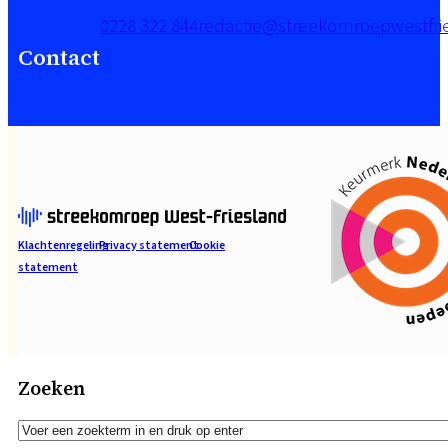
0228 322 844
redactie@streekomroepwestfrie
Contact
Klachtenregeling
Privacy statement
Cookie
statement
Zoeken
Zoeken