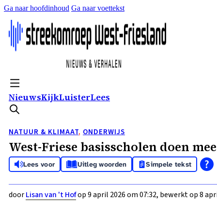
Ga naar hoofdinhoud
Ga naar voettekst
Nieuws
Kijk
Luister
Lees
NATUUR & KLIMAAT
,
ONDERWIJS
West-Friese basisscholen doen mee 
Lees voor
Uitleg woorden
Simpele tekst
door
Lisan van 't Hof
op 9 april 2026 om 07:32, bewerkt op 8 apri