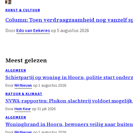
KUNST & CULTUUR
Column: Toen verdraagzaamheid nog vanzelf s
Door
Edo van Eekeres
op 5 augustus 2026
Meest gelezen
ALGEMEEN
Schietpartij op woning in Hoorn, politie start onder
Door
NH Nieuws
op 1 augustus 2026
NATUUR & KLIMAAT
NVWA-rapporten: Plukon-slachterij voldoet mogelijk
Door
Hein Keur
op 31 juli 2026
ALGEMEEN
Woningbrand in Hoorn, bewoners veilig naar buiten
Door
NH Nieuws
op 1 augustus 2026