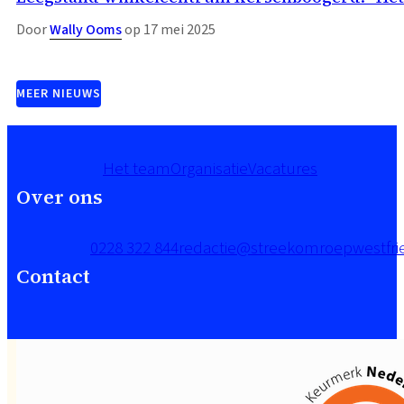
Door
Wally Ooms
op 17 mei 2025
MEER NIEUWS
Het team
Organisatie
Vacatures
Over ons
0228 322 844
redactie@streekomroepwestfrie
Contact