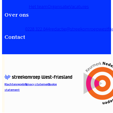
Het team
Organisatie
Vacatures
Over ons
0228 322 844
redactie@streekomroepwestfrie
Contact
Klachtenregeling
Privacy statement
Cookie
statement