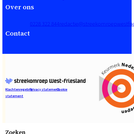
Over ons
0228 322 844
redactie@streekomroepwestfrie
Contact
Klachtenregeling
Privacy statement
Cookie
statement
Zoeken