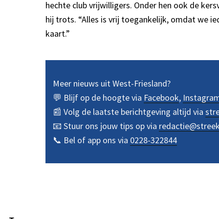
hechte club vrijwilligers. Onder hen ook de kers
hij trots. “Alles is vrij toegankelijk, omdat w
kaart.”
Meer nieuws uit West-Friesland?
💬 Blijf op de hoogte via
Facebook
,
Instagra
📰 Volg de laatste berichtgeving altijd via
str
📧 Stuur ons jouw tips op via
redactie@stree
📞 Bel of app ons via
0228-322844