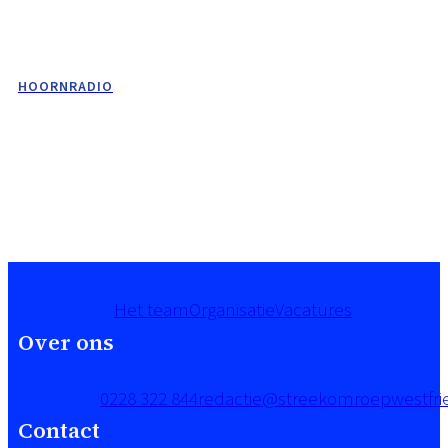
HOORNRADIO
Het team
Organisatie
Vacatures
Over ons
0228 322 844
redactie@streekomroepwestfrie
Contact