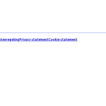
htenregeling
Privacy statement
Cookie statement