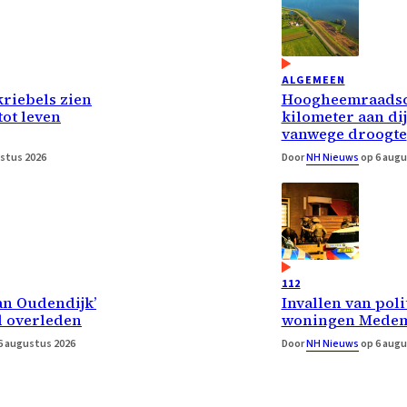
ALGEMEEN
riebels zien
Hoogheemraadsc
ot leven
kilometer aan di
vanwege droogte
stus 2026
Door
NH Nieuws
op 6 augu
112
an Oudendijk’
Invallen van poli
 overleden
woningen Medem
6 augustus 2026
Door
NH Nieuws
op 6 augu