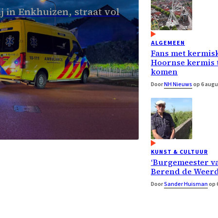
 in Enkhuizen, straat vol
ALGEMEEN
Fans met kermisk
Hoornse kermis t
komen
Door
NH Nieuws
op 6 augu
KUNST & CULTUUR
‘Burgemeester v
Berend de Weerd
Door
Sander Huisman
op 