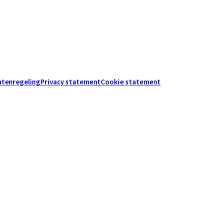
htenregeling
Privacy statement
Cookie statement