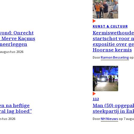
KUNST & CULTUUR
vond: Onrecht
Kermiswethouder
r Merve Kaçmış
startschot voor 
 neerleggen
expositie over g
Hoornse kermis
 augustus 2026
Door
Ramon Besseling
op 
112
n na heftige
Man (50) opgepa
ral lag bloed”
steekpartij in E
stus 2026
Door
NH Nieuws
op 7 augu