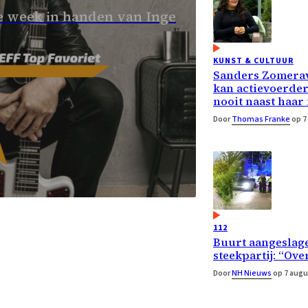
 week in handen van Inge
KUNST & CULTUUR
Sanders Zomera
kan actievoerde
nooit naast haar
Door
Thomas Franke
op 7
112
Buurt aangeslage
steekpartij: “Ove
Door
NH Nieuws
op 7 augu