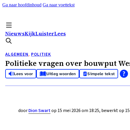
Ga naar hoofdinhoud
Ga naar voettekst
Nieuws
Kijk
Luister
Lees
ALGEMEEN
,
POLITIEK
Politieke vragen over bouwput West
Lees voor
Uitleg woorden
Simpele tekst
door
Dion Swart
op 15 mei 2026 om 18:25, bewerkt op 15