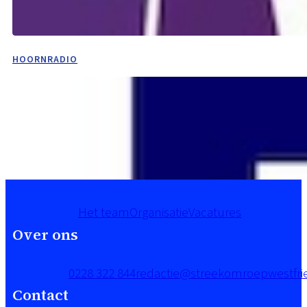
HOORNRADIO
Het team
Organisatie
Vacatures
Over ons
0228 322 844
redactie@streekomroepwestfrie
Contact