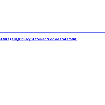
htenregeling
Privacy statement
Cookie statement