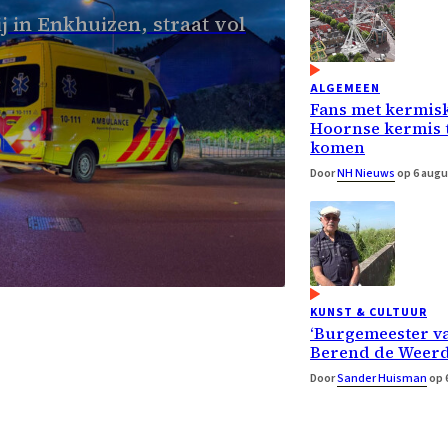
 in Enkhuizen, straat vol
ALGEMEEN
Fans met kermisk
Hoornse kermis t
komen
Door
NH Nieuws
op 6 augu
KUNST & CULTUUR
‘Burgemeester v
Berend de Weerd
Door
Sander Huisman
op 