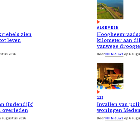
ALGEMEEN
riebels zien
Hoogheemraadsc
ot leven
kilometer aan di
vanwege droogte
stus 2026
Door
NH Nieuws
op 6 augu
112
an Oudendijk’
Invallen van poli
 overleden
woningen Medem
6 augustus 2026
Door
NH Nieuws
op 6 augu