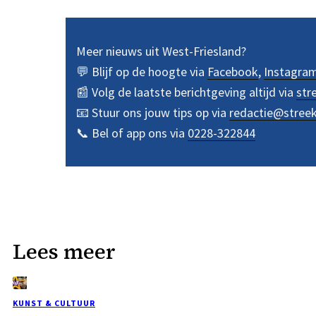
Meer nieuws uit West-Friesland?
💬 Blijf op de hoogte via
Facebook
,
Instagra
📰 Volg de laatste berichtgeving altijd via
str
📧 Stuur ons jouw tips op via
redactie@stree
📞 Bel of app ons via
0228-322844
Lees meer
KUNST & CULTUUR