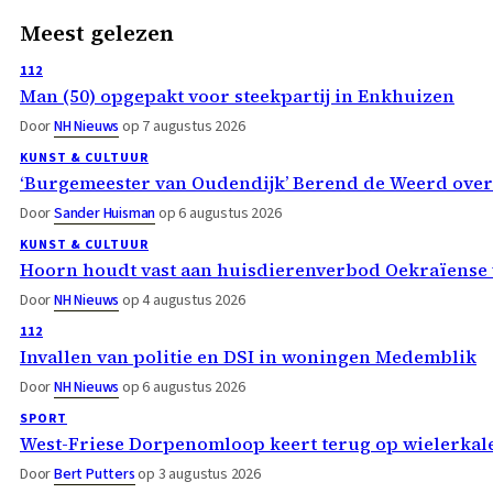
Meest gelezen
112
Man (50) opgepakt voor steekpartij in Enkhuizen
Door
NH Nieuws
op 7 augustus 2026
KUNST & CULTUUR
‘Burgemeester van Oudendijk’ Berend de Weerd ove
Door
Sander Huisman
op 6 augustus 2026
KUNST & CULTUUR
Hoorn houdt vast aan huisdierenverbod Oekraïense 
Door
NH Nieuws
op 4 augustus 2026
112
Invallen van politie en DSI in woningen Medemblik
Door
NH Nieuws
op 6 augustus 2026
SPORT
West-Friese Dorpenomloop keert terug op wielerka
Door
Bert Putters
op 3 augustus 2026