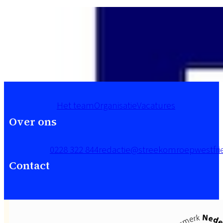
Het team
Organisatie
Vacatures
Over ons
0228 322 844
redactie@streekomroepwestfrie
Contact