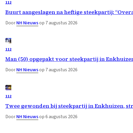
112
Buurt aangeslagen na heftige steekpartij: “Overa
Door
NH Nieuws
op 7 augustus 2026
112
Man (50) opgepakt voor steekpartij in Enkhuize
Door
NH Nieuws
op 7 augustus 2026
112
Twee gewonden bij steekpartij in Enkhuizen, st
Door
NH Nieuws
op 6 augustus 2026