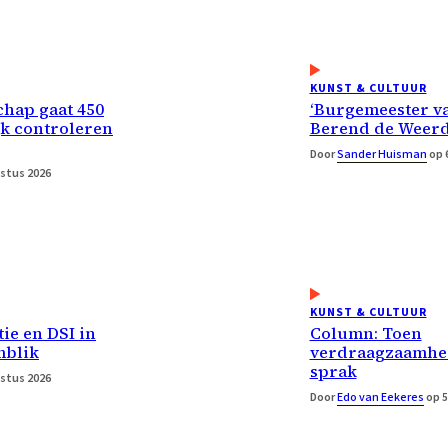
KUNST & CULTUUR
hap gaat 450
‘Burgemeester v
jk controleren
Berend de Weerd
Door
Sander Huisman
op 
stus 2026
KUNST & CULTUUR
tie en DSI in
Column: Toen
blik
verdraagzaamhei
sprak
stus 2026
Door
Edo van Eekeres
op 5