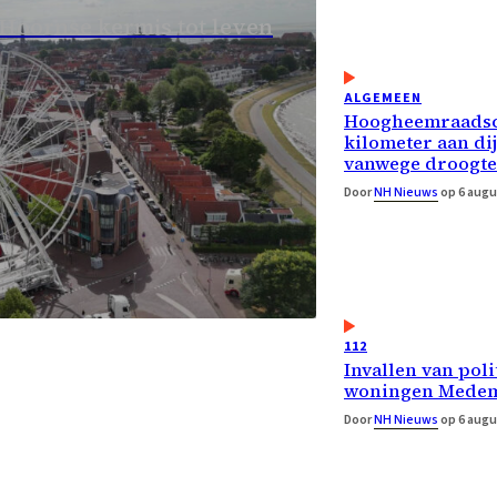
 Hoornse kermis tot leven
ALGEMEEN
Hoogheemraadsc
kilometer aan di
vanwege droogte
Door
NH Nieuws
op 6 augu
112
Invallen van poli
woningen Medem
Door
NH Nieuws
op 6 augu