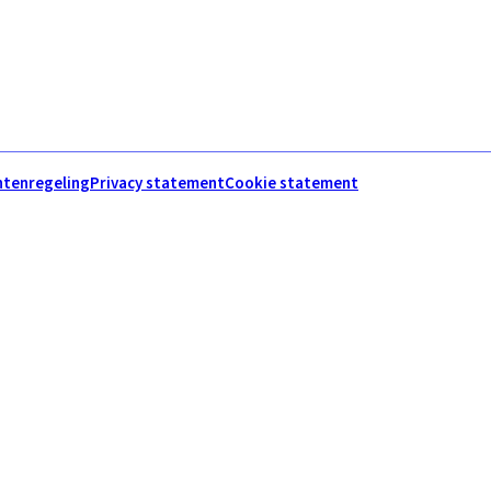
htenregeling
Privacy statement
Cookie statement