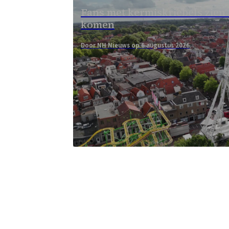
Fans met kermiskriebels zien
komen
Door NH Nieuws op 6 augustus 2026