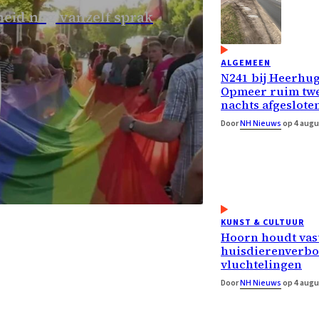
eid nog vanzelf sprak
ALGEMEEN
N241 bij Heerhu
Opmeer ruim twe
nachts afgeslote
Door
NH Nieuws
op 4 augu
KUNST & CULTUUR
Hoorn houdt vas
huisdierenverbo
vluchtelingen
Door
NH Nieuws
op 4 augu