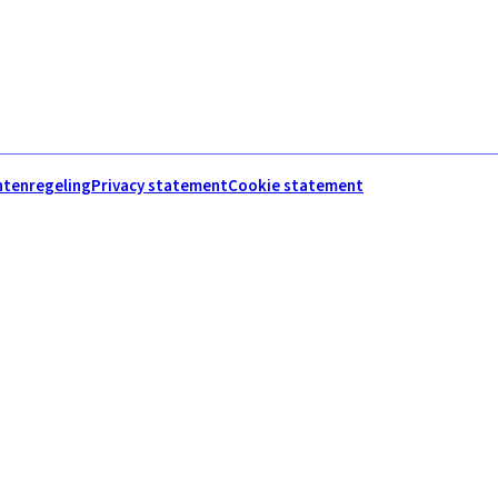
htenregeling
Privacy statement
Cookie statement