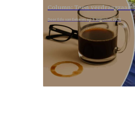
Column: Toen verdraagzaamh
Door Edo van Eekeres op 5 augustus 2026