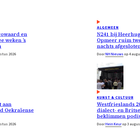
ALGEMEEN
gowaard en
N241 bij Heerhu
e weken ’s
Opmeer ruim twe
n
nachts afgeslote
stus 2026
Door
NH Nieuws
op 4 augu
KUNST & CULTUUR
t aan
Westfrieslands 20
d Oekraïense
dialect- en Brits
beklimmen pod
stus 2026
Door
Hein Keur
op 3 augus