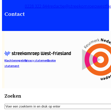
0228 322 844
redactie@streekomroepwestfrie
Contact
Klachtenregeling
Privacy statement
Cookie
statement
Zoeken
Zoeken