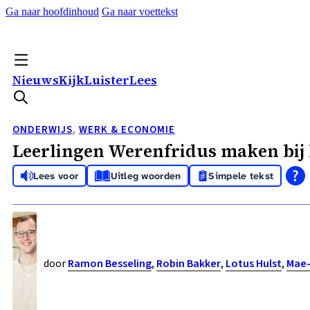
Ga naar hoofdinhoud
Ga naar voettekst
Nieuws
Kijk
Luister
Lees
ONDERWIJS
,
WERK & ECONOMIE
Leerlingen Werenfridus maken bij
Lees voor
Uitleg woorden
Simpele tekst
door
Ramon Besseling
,
Robin Bakker
,
Lotus Hulst
,
Mae-