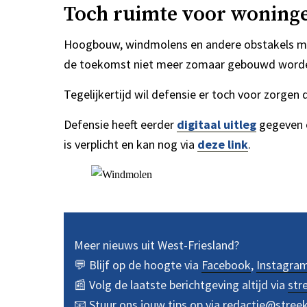
Toch ruimte voor woning
Hoogbouw, windmolens en andere obstakels make
de toekomst niet meer zomaar gebouwd word
Tegelijkertijd wil defensie er toch voor zorg
Defensie heeft eerder
digitaal uitleg
gegeven o
is verplicht en kan nog via
deze link
.
Meer nieuws uit West-Friesland?
💬 Blijf op de hoogte via
Facebook
,
Instagra
📰 Volg de laatste berichtgeving altijd via
str
📧 Stuur ons jouw tips op via
redactie@stree