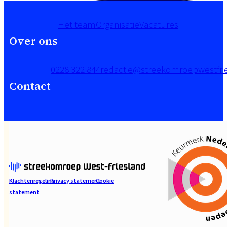
Het team
Organisatie
Vacatures
Over ons
0228 322 844
redactie@streekomroepwestfrie
Contact
Klachtenregeling
Privacy statement
Cookie
statement