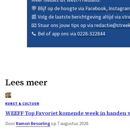
💬 Blijf op de hoogte via
Facebook
,
Instagra
📰 Volg de laatste berichtgeving altijd via
str
📧 Stuur ons jouw tips op via
redactie@stree
📞 Bel of app ons via
0228-322844
Lees meer
KUNST & CULTUUR
WEEFF Top Favoriet komende week in handen 
Door
Ramon Besseling
op 7 augustus 2026