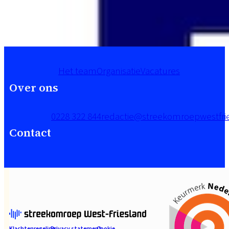
Het team
Organisatie
Vacatures
Over ons
0228 322 844
redactie@streekomroepwestfrie
Contact
Klachtenregeling
Privacy statement
Cookie