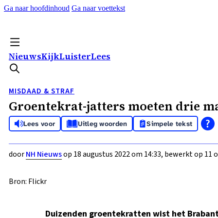
Ga naar hoofdinhoud
Ga naar voettekst
Nieuws
Kijk
Luister
Lees
MISDAAD & STRAF
Groentekrat-jatters moeten drie m
Lees voor
Uitleg woorden
Simpele tekst
door
NH Nieuws
op 18 augustus 2022 om 14:33, bewerkt op 11 o
Bron: Flickr
Duizenden groentekratten wist het Brabantse