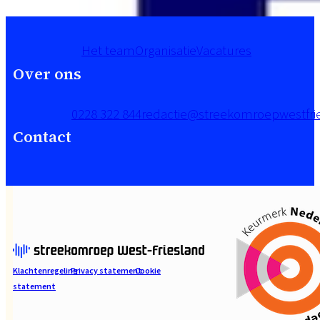
Het team
Organisatie
Vacatures
Over ons
0228 322 844
redactie@streekomroepwestfrie
Contact
Klachtenregeling
Privacy statement
Cookie
statement