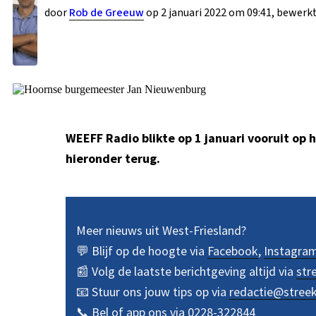
door
Rob de Greeuw
op 2 januari 2022 om 09:41, bewerkt
WEEFF Radio blikte op 1 januari vooruit op
hieronder terug.
Meer nieuws uit West-Friesland?
💬 Blijf op de hoogte via
Facebook
,
Instagra
📰 Volg de laatste berichtgeving altijd via
str
📧 Stuur ons jouw tips op via
redactie@stree
📞 Bel of app ons via
0228-322844