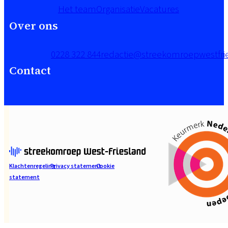
Het team
Organisatie
Vacatures
Over ons
0228 322 844
redactie@streekomroepwestfrie
Contact
Klachtenregeling
Privacy statement
Cookie
statement