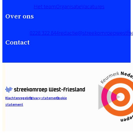
Het team
Organisatie
Vacatures
Over ons
0228 322 844
redactie@streekomroepwestfrie
Contact
Klachtenregeling
Privacy statement
Cookie
statement