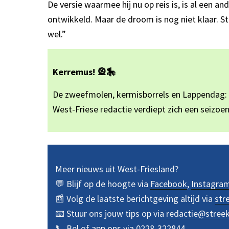
De versie waarmee hij nu op reis is, is al een a
ontwikkeld. Maar de droom is nog niet klaar. St
wel.”
Kerremus! 🎡🎠
De zweefmolen, kermisborrels en Lappendag: de
West-Friese redactie verdiept zich een seizoen
Meer nieuws uit West-Friesland?
💬 Blijf op de hoogte via
Facebook
,
Instagra
📰 Volg de laatste berichtgeving altijd via
str
📧 Stuur ons jouw tips op via
redactie@stree
📞 Bel of app ons via
0228-322844